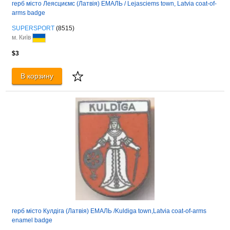
герб місто Леясциємс (Латвія) ЕМАЛЬ / Lejasciems town, Latvia coat-of-
arms badge
SUPERSPORT
(8515)
м. Київ
$3
В корзину
герб місто Кулдіга (Латвія) ЕМАЛЬ /Kuldiga town,Latvia coat-of-arms
enamel badge