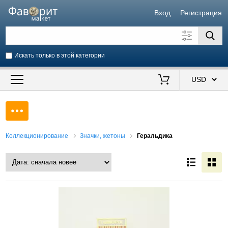
Вход
Регистрация
Искать только в этой категории
Искать также в описании
Цена от
до
$
Продавец
Коллекционирование
Значки, жетоны
Геральдика