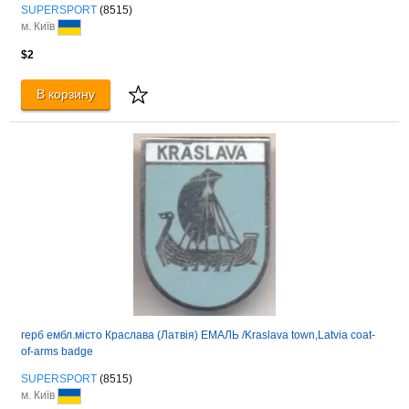
SUPERSPORT
(8515)
м. Київ
$2
В корзину
герб ембл.місто Краслава (Латвія) ЕМАЛЬ /Kraslava town,Latvia coat-
of-arms badge
SUPERSPORT
(8515)
м. Київ