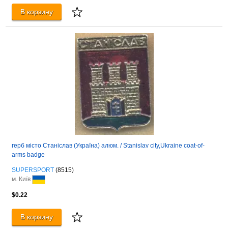
В корзину
герб місто Станіслав (Україна) алюм. / Stanislav city,Ukraine coat-of-
arms badge
SUPERSPORT
(8515)
м. Київ
$0.22
В корзину