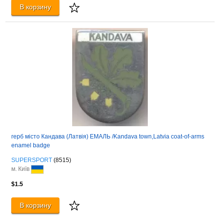
В корзину
герб місто Кандава (Латвія) ЕМАЛЬ /Kandava town,Latvia coat-of-arms
enamel badge
SUPERSPORT
(8515)
м. Київ
$1.5
В корзину