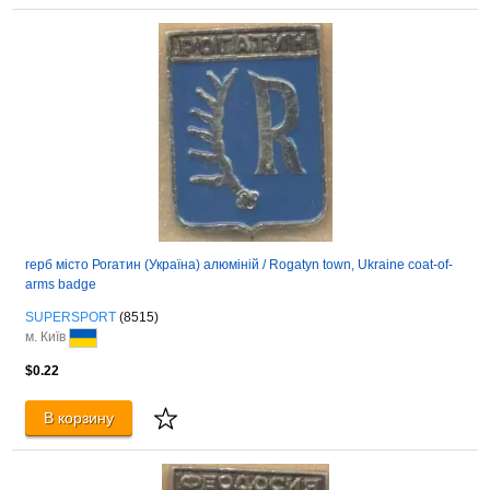
герб місто Рогатин (Україна) алюміній / Rogatyn town, Ukraine coat-of-
arms badge
SUPERSPORT
(8515)
м. Київ
$0.22
В корзину