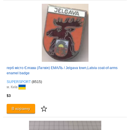
герб місто Єлгава (Латвія) ЕМАЛЬ / Jelgava town,Latvia coat-of-arms
enamel badge
SUPERSPORT
(8515)
м. Київ
$3
В корзину