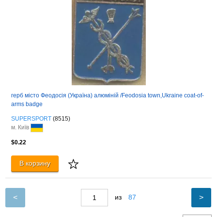
герб місто Феодосія (Україна) алюміній /Feodosia town,Ukraine coat-of-
arms badge
SUPERSPORT
(8515)
м. Київ
$0.22
В корзину
<
>
из
87