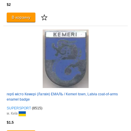
$2
В корзину
герб місто Кемері (Латвія) ЕМАЛЬ / Kemeri town, Latvia coat-of-arms
enamel badge
SUPERSPORT
(8515)
м. Київ
$1.5