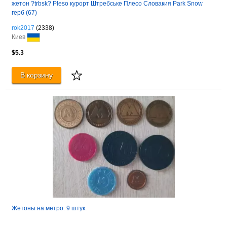
жетон ?trbsk? Pleso курорт Штребське Плесо Словакия Park Snow
герб (67)
rok2017
(2338)
Киев
$5.3
В корзину
Жетоны на метро. 9 штук.