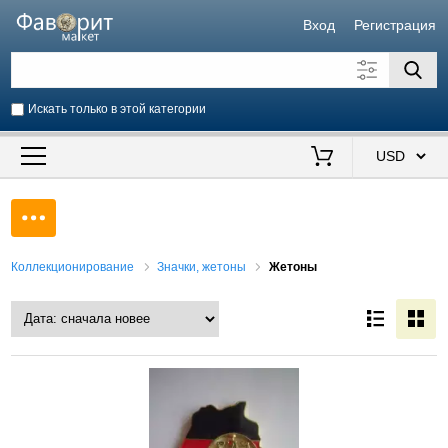
Вход
Регистрация
Искать только в этой категории
Искать также в описании
Цена от
до
$
Продавец
Коллекционирование
Значки, жетоны
Жетоны