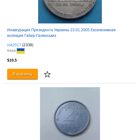
Инавгурация Президента Украины 23.01.2005 Ексклюзивная
колекция Габер-Галинських
rok2017
(2338)
Киев
$10.5
В корзину