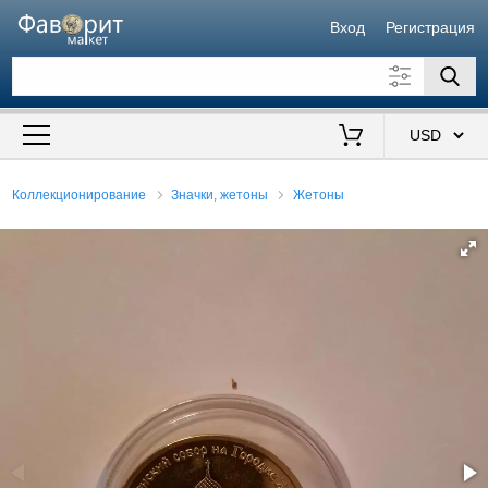
Вход
Регистрация
Искать также в описании
Цена от
до
$
Коллекционирование
Значки, жетоны
Жетоны
Продавец