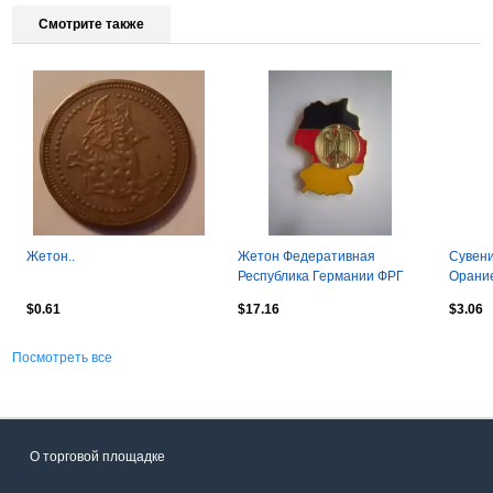
Смотрите также
Жетон..
Жетон Федеративная
Сувени
Республика Германии ФРГ
Орание
дворец
$0.61
$17.16
$3.06
Посмотреть все
О торговой площадке