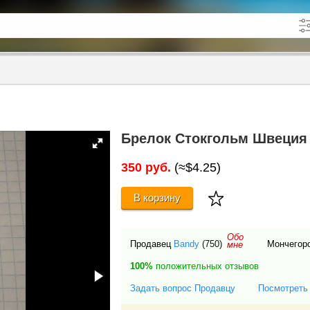
кже в описании
до
Брелок Стокгольм Швеция
350 руб.
(≈$4.25)
В корзину
Обо
Продавец
Bandy
(750)
Мончегор
мне
100%
положительных отзывов
Задать вопрос Продавцу
Посмотреть