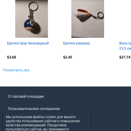
Брелок Шар бильярдный
Брелок ракушка
Ваза г
23,5 с
ручная
$3.68
$2.45
$27.74
Посмотреть все
О торговой площадке
Пользовательское соглашение
Мы используем файлы cookie для вашего
Политика конфиденциальности
удобства пользования сайтом и повышения
качества рекомендаций. Продолжив
пользоваться сайтом, вы принимаете