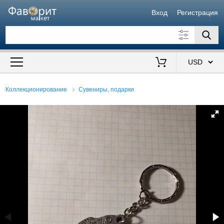
Вход
Регистрация
Искать также в описании
Цена от
до
$
Коллекционирование
Сувениры, подарки
Продавец