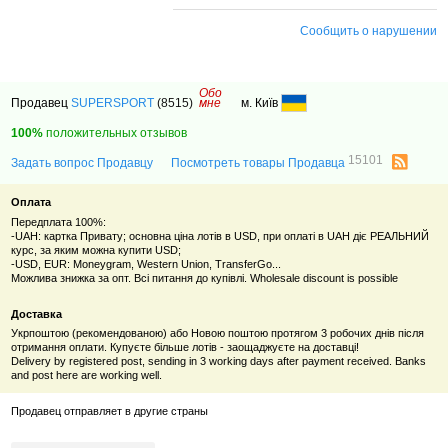
Сообщить о нарушении
Обо
Продавец
SUPERSPORT
(8515)
мне
м. Київ
100%
положительных отзывов
15101
Задать вопрос Продавцу
Посмотреть товары Продавца
Оплата
Передплата 100%:
-UAH: картка Привату; основна ціна лотів в USD, при оплаті в UAH діє РЕАЛЬНИЙ
курс, за яким можна купити USD;
-USD, EUR: Moneygram, Western Union, TransferGo...
Можлива знижка за опт. Всі питання до купівлі. Wholesale discount is possible
Доставка
Укрпоштою (рекомендованою) або Новою поштою протягом 3 робочих днів після
отримання оплати. Купуєте більше лотів - заощаджуєте на доставці!
Delivery by registered post, sending in 3 working days after payment received. Banks
and post here are working well.
Продавец отправляет в другие страны