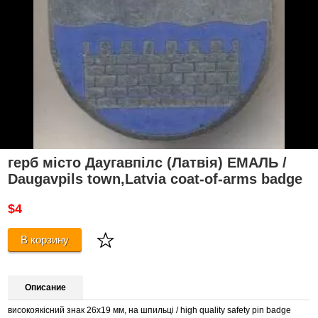
герб місто Даугавпілс (Латвія) ЕМАЛЬ /
Daugavpils town,Latvia coat-of-arms badge
$4
В корзину
Описание
високоякісний знак 26х19 мм, на шпильці / high quality safety pin badge