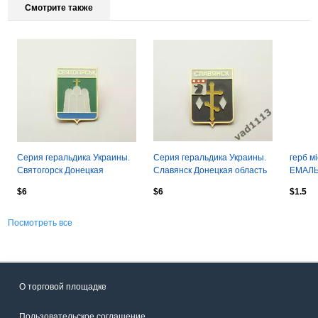
Смотрите также
Серия геральдика Украины.
Серия геральдика Украины.
герб м
Святогорск Донецкая
Славянск Донецкая область
ЕМАЛЬ 
область (вид 2).
(вид 1).
coat-o
$6
$6
$1.5
Посмотреть все
О торговой площадке
Пользовательское соглашение