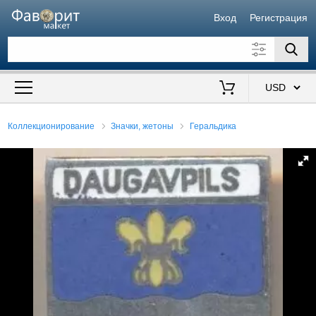
Вход
Регистрация
Искать также в описании
Цена от
до
$
Коллекционирование
Значки, жетоны
Геральдика
Продавец