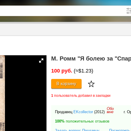
кже в описании
до
М. Ромм "Я болею за "Спар
100 руб.
(≈$1.23)
В корзину
1
пользователь добавил в закладки
Обо
Продавец
EKcollector
(2012)
г. 
мне
100%
положительных отзывов
Задать вопрос Продавцу
Посмотреть