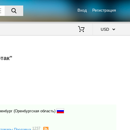
Вход
Регистрация
$
так"
Оренбург (Оренбургская область)
1237
 товары Продавца