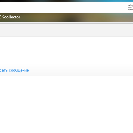
EKcollector
кже в описании
до
сать сообщение