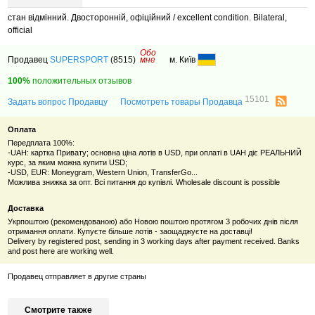
стан відмінний. Двосторонній, офіційний / excellent condition. Bilateral,
official
Обо
Продавец
SUPERSPORT
(8515)
мне
м. Київ
100%
положительных отзывов
15101
Задать вопрос Продавцу
Посмотреть товары Продавца
Оплата
Передплата 100%:
-UAH: картка Привату; основна ціна лотів в USD, при оплаті в UAH діє РЕАЛЬНИЙ
курс, за яким можна купити USD;
-USD, EUR: Moneygram, Western Union, TransferGo...
Можлива знижка за опт. Всі питання до купівлі. Wholesale discount is possible
Доставка
Укрпоштою (рекомендованою) або Новою поштою протягом 3 робочих днів після
отримання оплати. Купуєте більше лотів - заощаджуєте на доставці!
Delivery by registered post, sending in 3 working days after payment received. Banks
and post here are working well.
Продавец отправляет в другие страны
Смотрите также