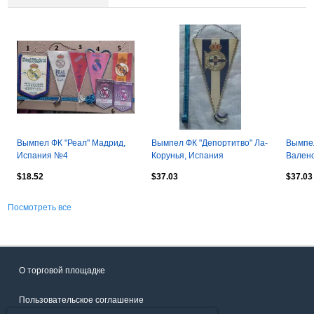
Вымпел ФК "Реал" Мадрид,
Вымпел ФК "Депортитво" Ла-
Вымпел
Испания №4
Корунья, Испания
Вален
$18.52
$37.03
$37.03
Посмотреть все
О торговой площадке
Пользовательское соглашение