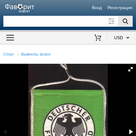
Вход
Регистрация
Искать также в описании
Цена от
до
$
Спорт
Вымпелы, флаги
Продавец