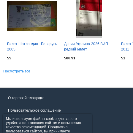
Билет Шотландия - Беларусь
Дания-Украина-2026 ВИП
Билет 
2005
редкий билет
2011
$5
$80.91
$1
Посмотреть все
О торговой площадке
Пользовательское соглашение
Мы используем файлы cookie для вашего
Политика конфиденциальности
удобства пользования сайтом и повышения
качества рекомендаций. Продолжив
пользоваться сайтом, вы принимаете