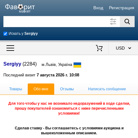
Вход
Регистрация
Искать у
Sergiyy
Искать также в описании
Цена от
до
$
Sergiyy
(2284)
м.Львів, Україна
Продавец
Последний визит
7 августа 2026 г. 10:08
Товары
Обо мне
Отзывы
Написать сообщение
Для того чтобы у нас не возникало недоразумений в ходе сделки,
прошу покупателей ознакомиться с ниже перечисленными
условиями!
Сделав ставку - Вы соглашаетесь с условиями аукциона и
вышеизложенным описанием.