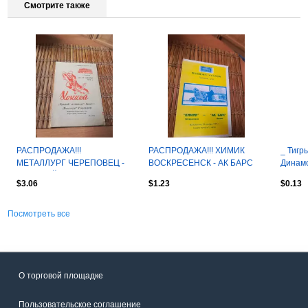
Смотрите также
РАСПРОДАЖА!!!
РАСПРОДАЖА!!! ХИМИК
_ Тигр
МЕТАЛЛУРГ ЧЕРЕПОВЕЦ -
ВОСКРЕСЕНСК - АК БАРС
Динамо
КРАСНЫЙ ЭКСКАВАТОР
29.10.1995.
ветер
$3.06
$1.23
$0.13
КИЕВ 23/24.10.1979.
Посмотреть все
О торговой площадке
Пользовательское соглашение