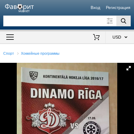
Вход
Регистрация
Искать также в описании
Цена от
до
$
Спорт
Хоккейные программы
Продавец