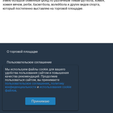
Имею большой обменный фонд по различным темам футбола, хоккея,
хоккея мячом, регби, баскетбола, волейбола и других видов спорта,
который постепенно выставляю на торговой площадке.
О торговой площадке
Пользовательское соглашение
Мы используем файлы cookie для вашего
Политика конфиденциальности
удобства пользования сайтом и повышения
качества рекомендаций. Продолжив
пользоваться сайтом, вы принимаете
Продавцы
пользовательское соглашение
,
политику
конфиденциальности
и
использования cookie
файлов
.
Помощь & Служба поддержки
Принимаю
© FavoritMarket.com