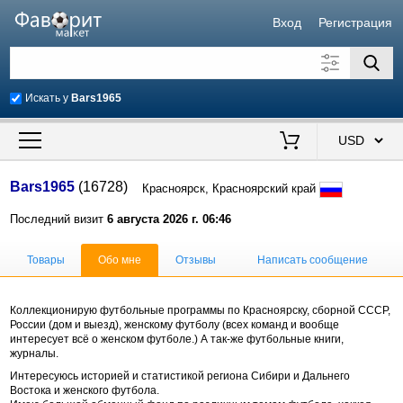
Вход
Регистрация
Искать у
Bars1965
Искать также в описании
Цена от
до
$
Bars1965
(16728)
Красноярск, Красноярский край
Продавец
Последний визит
6 августа 2026 г. 06:46
Товары
Обо мне
Отзывы
Написать сообщение
Коллекционирую футбольные программы по Красноярску, сборной СССР,
России (дом и выезд), женскому футболу (всех команд и вообще
интересует всё о женском футболе.) А так-же футбольные книги,
журналы.
Интересуюсь историей и статистикой региона Сибири и Дальнего
Востока и женского футбола.