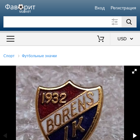
Вход
Регистрация
Искать также в описании
Цена от
до
$
Спорт
Футбольные значки
Продавец