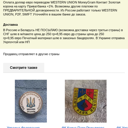
Оплата доллар евро переводом WESTERN UNION MoneyGram Контакт Золотая
корона на карту Приватбанка +1%. Возможны другие платежи по
ПРЕДВАРИТЕЛЬНОЙ договоренности. Из России работают только
WESTERN
UNION, P2P, SWIFT Уточняйте в вашем банке до заказа.
Доставка
В Россию и Беларусь НЕ ПОСЫЛАЮ (возможна доставка через третьи страны) в
СНГ шлю в м/пакете цена до 250 гр=8,95 евро др.страны цена
до 250
гр=9
,95
евро
Печатный материал шлю в заказных бандеролях. В Украине отправка
Укрпочтой или НП
Продавец отправляет в другие страны
Смотрите также
Украина Федерация
ФК Куинз Парк Реинджерс
ФК Уиг