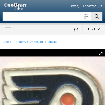
Вход
Регистрация
Искать также в описании
Цена от
до
$
Спорт
Спортивные значки
Хоккей
Продавец