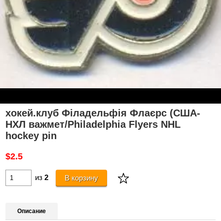
хокей.клуб Філадельфія Флаєрс (США-
НХЛ важмет/Philadelphia Flyers NHL
hockey pin
$2.5
из
2
В корзину
Описание