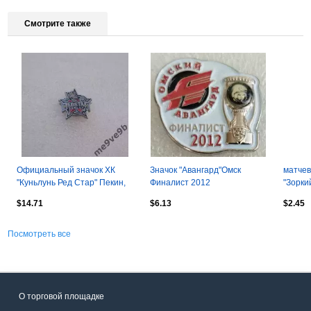
Смотрите также
Официальный значок ХК
Значок "Авангард"Омск
матчев
"Куньлунь Ред Стар" Пекин,
Финалист 2012
"Зорки
Китай. Выпуск 2023 года
Нефтян
$14.71
$6.13
$2.45
Посмотреть все
О торговой площадке