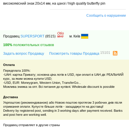
високоякісний знак 20х14 мм, на цанзі / high quality butterfly pin
Сообщить о нарушении
Обо
Продавец
SUPERSPORT
(8515)
мне
м. Київ
100%
положительных отзывов
15101
Задать вопрос Продавцу
Посмотреть товары Продавца
Оплата
Передплата 100%:
-UAH: картка Привату; основна ціна лотів в USD, при оплаті в UAH діє РЕАЛЬНИЙ
курс, за яким можна купити USD;
-USD, EUR: Moneygram, Western Union, TransferGo...
Можлива знижка за опт. Всі питання до купівлі. Wholesale discount is possible
Доставка
Укрпоштою (рекомендованою) або Новою поштою протягом 3 робочих днів після
отримання оплати. Купуєте більше лотів - заощаджуєте на доставці!
Delivery by registered post, sending in 3 working days after payment received. Banks
and post here are working well.
Продавец отправляет в другие страны