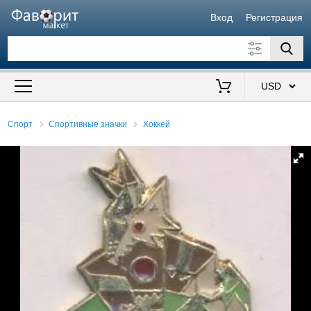
Вход
Регистрация
Искать также в описании
Цена от
до
$
Спорт
Спортивные значки
Хоккей
Продавец