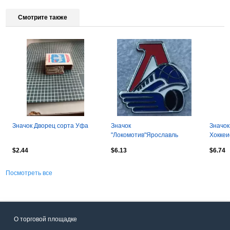
Смотрите также
Значок Дворец сорта Уфа
Значок
Значок
"Локомотив"Ярославль
Хоккеи
эмблема
$2.44
$6.13
$6.74
Посмотреть все
О торговой площадке