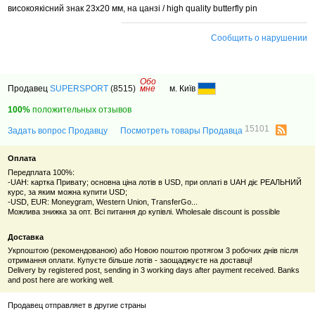
високоякісний знак 23х20 мм, на цанзі / high quality butterfly pin
Сообщить о нарушении
Обо
Продавец
SUPERSPORT
(8515)
мне
м. Київ
100%
положительных отзывов
15101
Задать вопрос Продавцу
Посмотреть товары Продавца
Оплата
Передплата 100%:
-UAH: картка Привату; основна ціна лотів в USD, при оплаті в UAH діє РЕАЛЬНИЙ
курс, за яким можна купити USD;
-USD, EUR: Moneygram, Western Union, TransferGo...
Можлива знижка за опт. Всі питання до купівлі. Wholesale discount is possible
Доставка
Укрпоштою (рекомендованою) або Новою поштою протягом 3 робочих днів після
отримання оплати. Купуєте більше лотів - заощаджуєте на доставці!
Delivery by registered post, sending in 3 working days after payment received. Banks
and post here are working well.
Продавец отправляет в другие страны