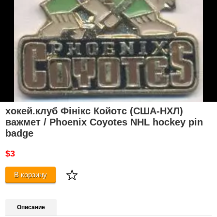
хокей.клуб Фінікс Койотс (США-НХЛ)
важмет / Phoenix Coyotes NHL hockey pin
badge
$3
В корзину
Описание