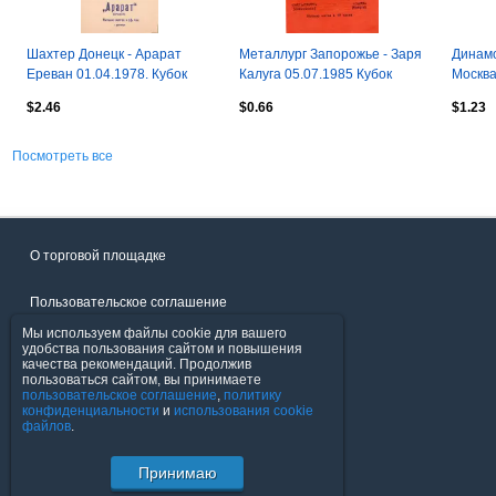
Шахтер Донецк - Арарат
Металлург Запорожье - Заря
Динамо
Ереван 01.04.1978. Кубок
Калуга 05.07.1985 Кубок
Москва
СССР.
СССР
СССР.
$2.46
$0.66
$1.23
Посмотреть все
О торговой площадке
Пользовательское соглашение
Мы используем файлы cookie для вашего
Политика конфиденциальности
удобства пользования сайтом и повышения
качества рекомендаций. Продолжив
пользоваться сайтом, вы принимаете
Продавцы
пользовательское соглашение
,
политику
конфиденциальности
и
использования cookie
файлов
.
Помощь & Служба поддержки
Принимаю
© FavoritMarket.com