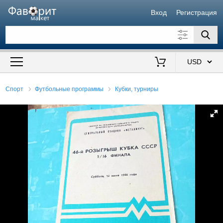
Вход
Регистрация
Искать также в описании
Цена от
до
$
Спорт
Футбольные программы
Кубки, турниры
Продавец