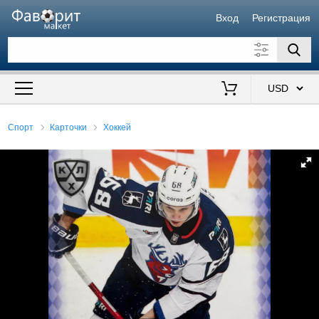
Вход
Регистрация
Искать также в описании
Цена от
до
$
Спорт
Карточки
Хоккей
Продавец