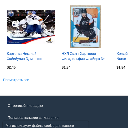
Карточка Николай
НХЛ Скотт Хартнелл
Хоккей
Хабибулин Эдмонтон
Филадельфия Флайерз №
Nurse 
Ойлерз/Автомобилист/
219 автограф
Edmont
$2.45
$1.84
$1.84
Торпедо/ЦСКА НХЛ/NHL/КХЛ
НХЛ N
Посмотреть все
О торговой площадке
Пользовательское соглашение
Мы используем файлы cookie для вашего