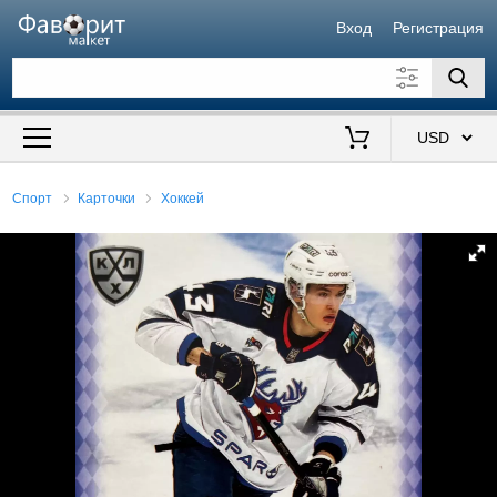
Вход
Регистрация
Искать также в описании
Цена от
до
$
Спорт
Карточки
Хоккей
Продавец