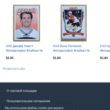
НХЛ Джефф Хэкетт
НХЛ Йони Питкянен
НХЛ А
Филадельфия Флайерз №
Филадельфия Флайерз №
Филад
318
212 автограф
214 ав
$2.45
$1.84
$1.84
Посмотреть все
О торговой площадке
Пользовательское соглашение
Мы используем файлы cookie для вашего