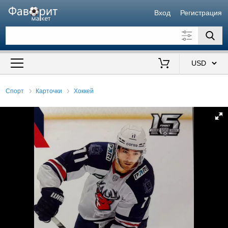
Вход
Регистрация
Искать также в описании
Цена от
до
$
Спорт
Карточки
Хоккей
Продавец