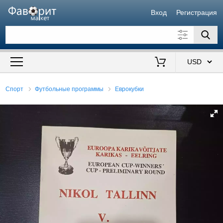
Вход
Регистрация
Искать также в описании
Цена от
до
$
Спорт
Футбольные программы
Еврокубки
Продавец