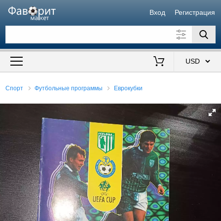
Вход
Регистрация
Искать также в описании
Цена от
до
$
Спорт
Футбольные программы
Еврокубки
Продавец