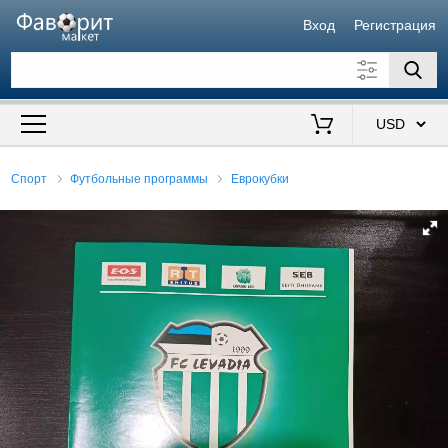
Вход
Регистрация
Искать также в описании
Цена от
до
$
Спорт
Футбольные программы
Еврокубки
Продавец