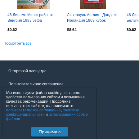
46 Динамо Минск раба это
Ливерпуль Англия - Дандолк
46 Дин
Венгрия 1983 уефа
Ирландия 1969 Кубок
Бельги
Ярмарок
$0.62
$8.64
$0.62
Посмотреть все
О торговой площадке
Пользовательское соглашение
Мы используем файлы cookie для вашего
Политика конфиденциальности
удобства пользования сайтом и повышения
качества рекомендаций. Продолжив
пользоваться сайтом, вы принимаете
Продавцы
пользовательское соглашение
,
политику
конфиденциальности
и
использования cookie
файлов
.
Помощь & Служба поддержки
Принимаю
© FavoritMarket.com