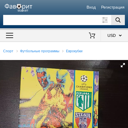
Вход
Регистрация
Искать также в описании
Цена от
до
$
Спорт
Футбольные программы
Еврокубки
Продавец