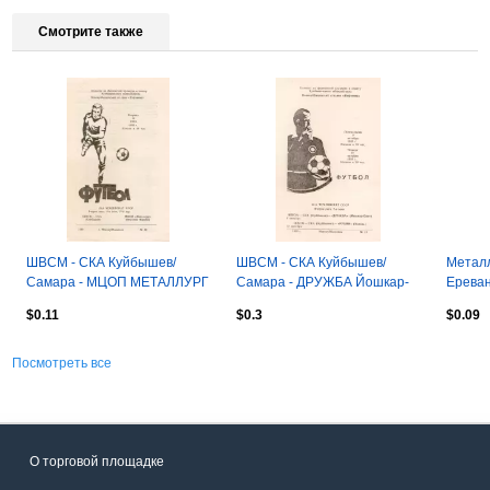
Смотрите также
ШВСМ - СКА Куйбышев/
ШВСМ - СКА Куйбышев/
Металл
Самара - МЦОП МЕТАЛЛУРГ
Самара - ДРУЖБА Йошкар-
Ереван
Верхняя Пышма 20.06.1989
Ола/РУБИН Казань 09 -
$0.11
$0.3
$0.09
12.10.1989
Посмотреть все
О торговой площадке