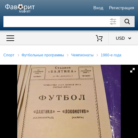
Вход
Регистрация
Искать также в описании
Цена от
до
$
Спорт
Футбольные программы
Чемпионаты
1980-е года
Продавец