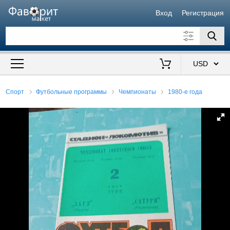
Вход
Регистрация
Искать также в описании
Цена от
до
$
Спорт
Футбольные программы
Чемпионаты
1980-е года
Продавец