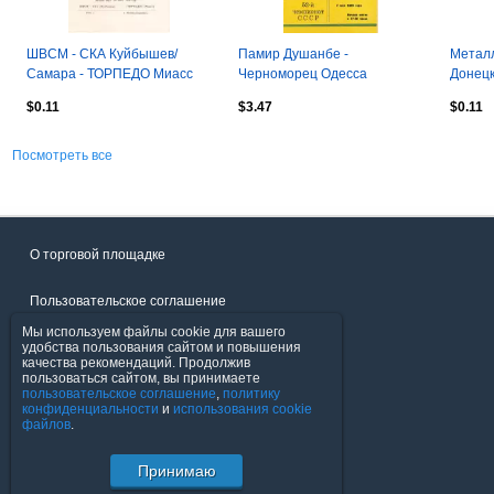
ШВСМ - СКА Куйбышев/
Памир Душанбе -
Металл
Самара - ТОРПЕДО Миасс
Черноморец Одесса
Донецк
09.08.1989
02.05.1989
$0.11
$3.47
$0.11
Посмотреть все
О торговой площадке
Пользовательское соглашение
Мы используем файлы cookie для вашего
Политика конфиденциальности
удобства пользования сайтом и повышения
качества рекомендаций. Продолжив
пользоваться сайтом, вы принимаете
Продавцы
пользовательское соглашение
,
политику
конфиденциальности
и
использования cookie
файлов
.
Помощь & Служба поддержки
Принимаю
© FavoritMarket.com