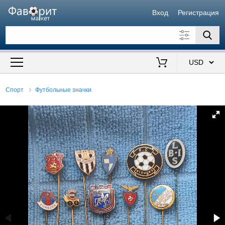
Вход
Регистрация
Искать также в описании
Цена от
до
$
Спорт
Футбольные значки
Продавец