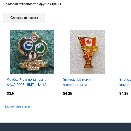
Продавец отправляет в другие страны
Смотрите также
Футбол.Чемпіонат світу
Значок. Талисман
Значок
ФІФА.2006 НІМЕЧЧИНА.
чемпионата мира по
чемпио
.ЕМАЛЬ
футболу 2026. Лось Мейпл.
футбол
$3.5
$4.25
$4.25
Флаг Канады.
Флаг М
Посмотреть все