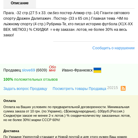
Описание
Прага. -32 стр.(27.5 х 33. см.без постер-Алжир стр.-14) Гіганти світового
спорту-Дражен Далипажич . Постер- (33 х 65 сm.) Главная тема -ЧМ по
льіжному спорту (4 стр.) Рубрика-Те, кто писал историю футбола (Х1Х-ХХ
ВЕК. МЕТЮЗ.) % СКИДКИ = к-ву заказан. лотов, не более 30% на весь
заказ!
Сообщить о нарушении
Обо
Продавец
slove69
(6609)
мне
Ивано-Франковск
100%
положительных отзывов
20215
Задать вопрос Продавцу
Посмотреть товары Продавца
Оплата
Оплата на Ваших условиях по предварительной договоренности. Минимальная
сумма заказа от 10 грн. (по Украине),-1$(международные),-100руб.(Россия.)
Скидки(при заказе не менее 2-х лотов.) % скидки=количеству заказанных лотов,
но не более 30%!.марки СССР 60%!
Доставка
По Украине Укрпочтой-стандарт и Новой почтой и для этого нужен Ваш номер