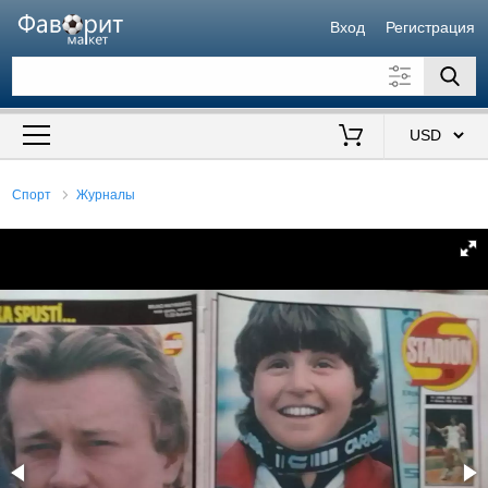
Вход
Регистрация
Искать также в описании
Цена от
до
$
Спорт
Журналы
Продавец