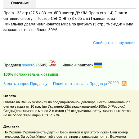
Описание
Прага. -32 стр.(27.5 х 33. см. бЕЗ постер-ДУКЛА Прага стр.-14) Гіганти
світового спорту -. Постер-СЕРФІНГ (33 х 65 сm.) Главная тема -
Финальная драма Чемпионатов Мира по футболу (5 стр.) % скидки = к-ву
заказан. лотов, не более 30%!
Сообщить о нарушении
Обо
Продавец
slove69
(6609)
мне
Ивано-Франковск
100%
положительных отзывов
20200
Задать вопрос Продавцу
Посмотреть товары Продавца
Оплата
Оплата на Ваших условиях по предварительной договоренности. Минимальная
сумма заказа от 10 грн. (по Украине),-1$(международные),-100руб.(Россия.)
Скидки(при заказе не менее 2-х лотов.) % скидки=количеству заказанных лотов,
но не более 30%!.марки СССР 60%!
Доставка
По Украине Укрпочтой-стандарт и Новой почтой и для этого нужен Ваш номер
телефона. За рубеж Укрпочтой в соответствии с тарифами почты. Возможна