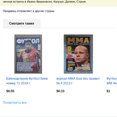
личная встреча в Ивано-Франковске, Калуше, Долине, Стрыю.
Продавец отправляет в другие страны
Смотрите также
Еженедельник Футбол Киев
журнал ММА Бои без правил
Футбол
номер 71 2019 г.
№ 4 2013 г
WM Чем
$0.55
$0.33
$1
Посмотреть все