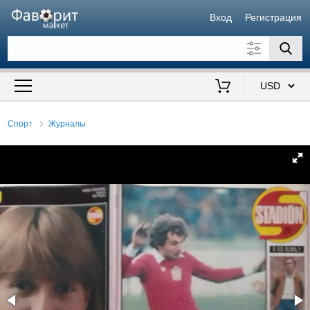
Вход
Регистрация
Искать также в описании
Цена от
до
$
Спорт
Журналы
Продавец