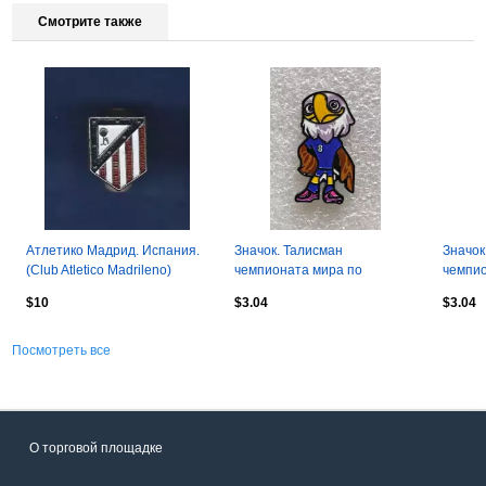
Смотрите также
Атлетико Мадрид. Испания.
Значок. Талисман
Значок
(Club Atlеtico Madrileno)
чемпионата мира по
чемпио
футболу 2026. Белоголовый
футбол
$10
$3.04
$3.04
орлан Клатч. 4 см.
см.
Посмотреть все
О торговой площадке