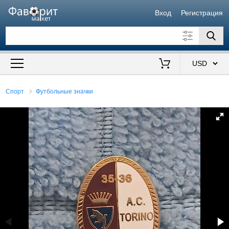
Вход
Регистрация
Искать также в описании
Цена от
до
$
Спорт
Футбольные значки
Продавец