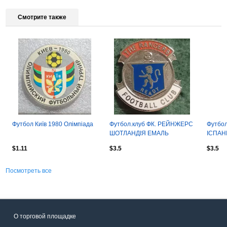
Смотрите также
Футбол Київ 1980 Олімпіада
Футбол.клуб ФК. РЕЙНЖЕРС
Футбол
ШОТЛАНДІЯ ЕМАЛЬ
ІСПАН
$1.11
$3.5
$3.5
Посмотреть все
О торговой площадке