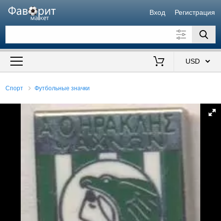
Вход
Регистрация
Искать также в описании
Цена от
до
$
Спорт
Футбольные значки
Продавец