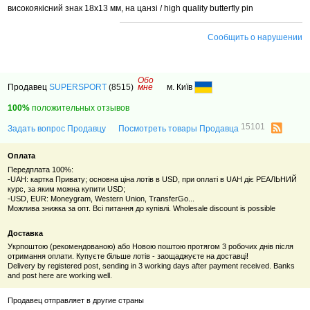
високоякісний знак 18х13 мм, на цанзі / high quality butterfly pin
Сообщить о нарушении
Обо
Продавец
SUPERSPORT
(8515)
мне
м. Київ
100%
положительных отзывов
15101
Задать вопрос Продавцу
Посмотреть товары Продавца
Оплата
Передплата 100%:
-UAH: картка Привату; основна ціна лотів в USD, при оплаті в UAH діє РЕАЛЬНИЙ
курс, за яким можна купити USD;
-USD, EUR: Moneygram, Western Union, TransferGo...
Можлива знижка за опт. Всі питання до купівлі. Wholesale discount is possible
Доставка
Укрпоштою (рекомендованою) або Новою поштою протягом 3 робочих днів після
отримання оплати. Купуєте більше лотів - заощаджуєте на доставці!
Delivery by registered post, sending in 3 working days after payment received. Banks
and post here are working well.
Продавец отправляет в другие страны