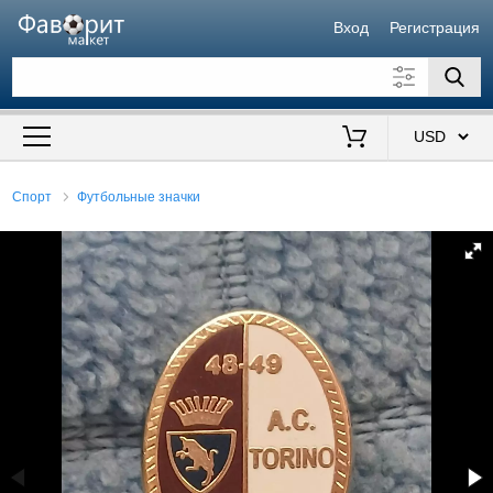
Вход
Регистрация
Искать также в описании
Цена от
до
$
Спорт
Футбольные значки
Продавец