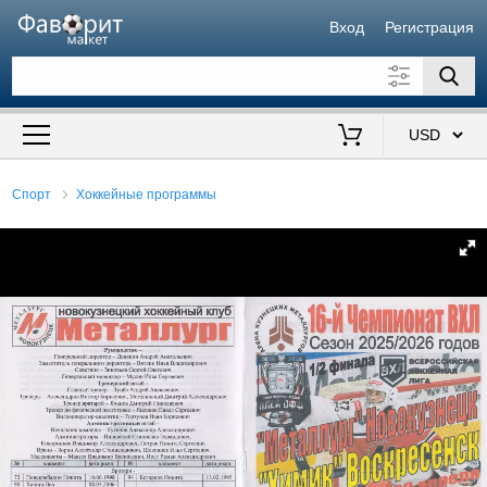
Вход
Регистрация
Искать также в описании
Цена от
до
$
Спорт
Хоккейные программы
Продавец