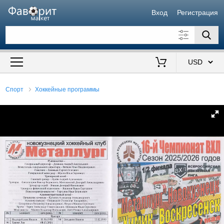
Вход
Регистрация
Искать также в описании
Цена от
до
$
Спорт
Хоккейные программы
Продавец