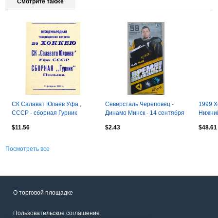
Смотрите также
СК Салават Юлаев Уфа ,
Северсталь Череповец -
1999 Х
СССР - сборная Гурник
Динамо Минск - 14 сентября
Нижний
Польша 06.02.1968
2022 год
(05.04)
$11.56
$2.43
$48.61
Посмотреть все
О торговой площадке
Пользовательское соглашение