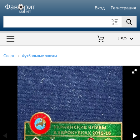
Вход
Регистрация
Искать также в описании
Цена от
до
$
Спорт
Футбольные значки
Продавец