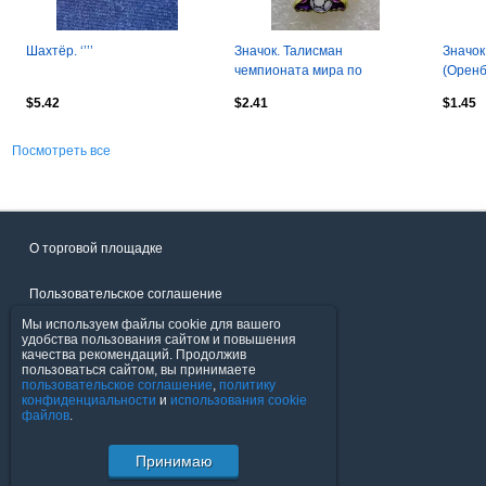
Шахтёр. ‘’’’
Значок. Талисман
Значок
чемпионата мира по
(Оренб
футболу 2026. Белоголовый
$5.42
$2.41
$1.45
орлан Клатч. 3 см.
Посмотреть все
О торговой площадке
Пользовательское соглашение
Мы используем файлы cookie для вашего
Политика конфиденциальности
удобства пользования сайтом и повышения
качества рекомендаций. Продолжив
пользоваться сайтом, вы принимаете
Продавцы
пользовательское соглашение
,
политику
конфиденциальности
и
использования cookie
файлов
.
Помощь & Служба поддержки
Принимаю
© FavoritMarket.com