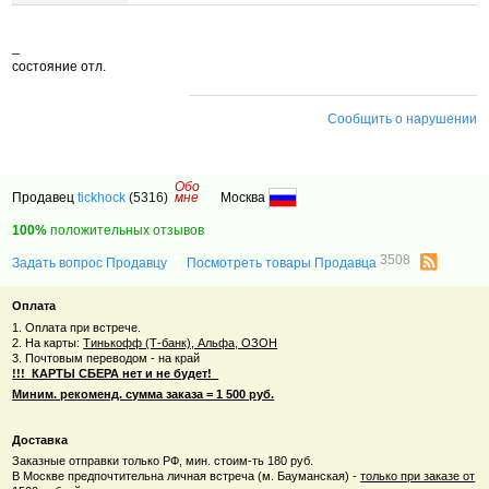
_
состояние отл.
Сообщить о нарушении
Обо
Продавец
tickhock
(5316)
мне
Москва
100%
положительных отзывов
3508
Задать вопрос Продавцу
Посмотреть товары Продавца
Оплата
1. Оплата при встрече.
2. На карты:
Тинькофф (Т-банк), Альфа, ОЗОН
3. Почтовым переводом - на край
!!! КАРТЫ СБЕРА нет и не будет!
Миним. рекоменд. сумма заказа = 1 500 руб.
Доставка
Заказные отправки только РФ, мин. стоим-ть 180 руб.
В Москве предпочтительна личная встреча (м. Бауманская) -
только при заказе от