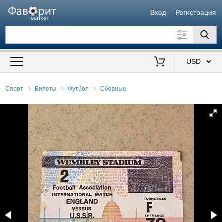
Вход
Регистрация
Искать также в описании
Цена от
до
$
Спорт
Билеты
Футбол
Сборные
Продавец