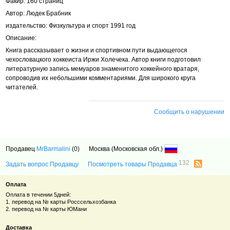
Факир. 160 страниц
Автор: Людек Брабник
издательство: Физкультура и спорт 1991 год
Описание:
Книга рассказывает о жизни и спортивном пути выдающегося
чехословацкого хоккеиста Иржи Холечека. Автор книги подготовил
литературную запись мемуаров знаменитого хоккейного вратаря,
сопроводив их небольшими комментариями. Для широкого круга
читателей.
Сообщить о нарушении
Продавец
MrBarmalini
(0)
Москва (Московская обл.)
132
Задать вопрос Продавцу
Посмотреть товары Продавца
Оплата
Оплата в течении 5дней:
1. перевод на № карты Росссельхозбанка
2. перевод на № карты ЮМани
Доставка