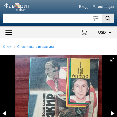
Вход
Регистрация
Искать также в описании
Цена от
до
$
Книги
Спортивная литература
Продавец