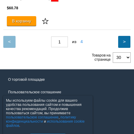
$60.78
В корзину
<
>
из
4
Товаров на
странице
О торговой площадке
Пользовательское соглашение
Мы используем файлы cookie для вашего
Политика конфиденциальности
удобства пользования сайтом и повышения
качества рекомендаций. Продолжив
пользоваться сайтом, вы принимаете
Продавцы
пользовательское соглашение
,
политику
конфиденциальности
и
использования cookie
файлов
.
Помощь & Служба поддержки