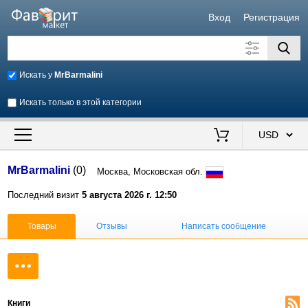
Вход
Регистрация
Искать у
MrBarmalini
Искать только в этой категории
Искать также в описании
Цена от
до
$
MrBarmalini
(0)
Москва, Московская обл.
Продавец
Последний визит
5 августа 2026 г. 12:50
Товары
Отзывы
Написать сообщение
Книги