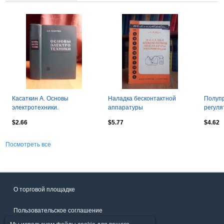
Касаткин А. Основы
Наладка бесконтактной
Полуп
электротехники.
аппаратуры
регуля
электроприводов.
частот
$2.66
$5.77
$4.62
машин
Посмотреть все
О торговой площадке
Пользовательское соглашение