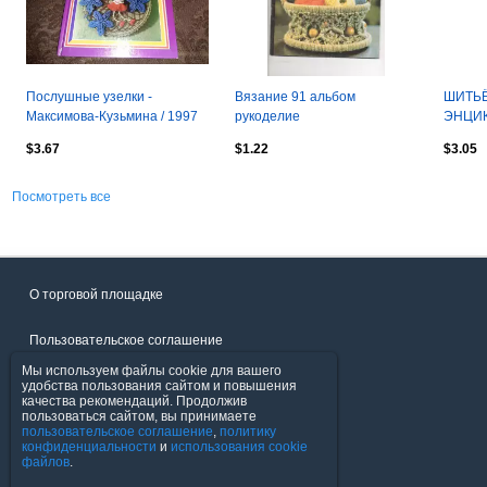
Послушные узелки -
Вязание 91 альбом
ШИТЬЁ
Максимова-Кузьмина / 1997
рукоделие
ЭНЦИК
год
стр
$3.67
$1.22
$3.05
Посмотреть все
О торговой площадке
Пользовательское соглашение
Мы используем файлы cookie для вашего
Политика конфиденциальности
удобства пользования сайтом и повышения
качества рекомендаций. Продолжив
пользоваться сайтом, вы принимаете
Продавцы
пользовательское соглашение
,
политику
конфиденциальности
и
использования cookie
файлов
.
Помощь & Служба поддержки