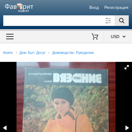
Вход
Регистрация
Искать также в описании
Цена от
до
$
Книги
Дом. Быт. Досуг
Домоводство. Рукоделие
Продавец