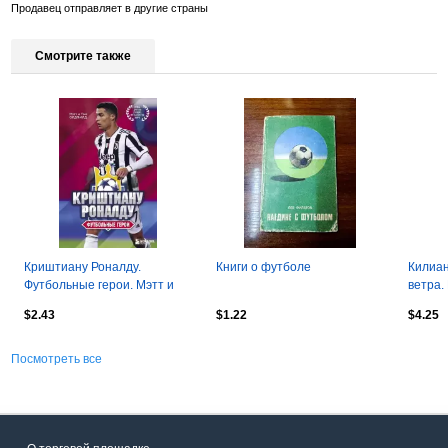
Продавец отправляет в другие страны
Смотрите также
Криштиану Роналду.
Книги о футболе
Килиан
Футбольные герои. Мэтт и
ветра.
Том Олдфилд. 20021. 176
стр.
$2.43
$1.22
$4.25
стр.
Посмотреть все