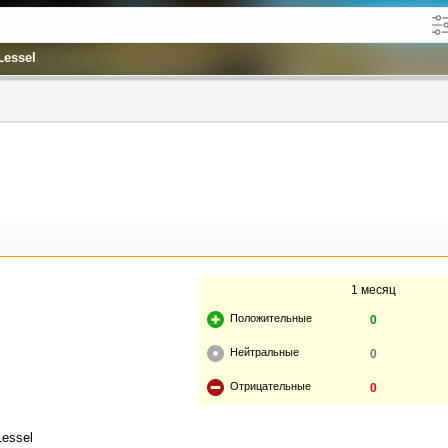
Lessel
кже в описании
до
1 месяц
Положительные
0
Нейтральные
0
Отрицательные
0
Lessel