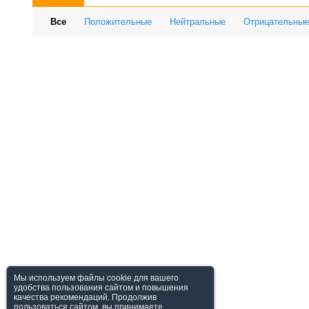
Все
Положительные
Нейтральные
Отрицательные
Мы используем файлы cookie для вашего
удобства пользования сайтом и повышения
качества рекомендаций. Продолжив
пользоваться сайтом, вы принимаете