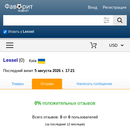
Вход
Регистрация
Искать у
Lessel
Искать также в описании
Цена от
до
$
Lessel
(0)
Київ
Продавец
Последний визит
5 августа 2026 г. 17:21
Товары
Отзывы
Написать сообщение
0%
положительных отзывов
Всего отзывов:
0
от
0
пользователей
(за последние 12 месяцев)