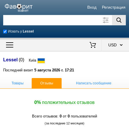
Вход
Регистрация
Искать у
Lessel
Искать также в описании
Цена от
до
$
Lessel
(0)
Київ
Продавец
Последний визит
5 августа 2026 г. 17:21
Товары
Отзывы
Написать сообщение
0%
положительных отзывов
Всего отзывов:
0
от
0
пользователей
(за последние 12 месяцев)