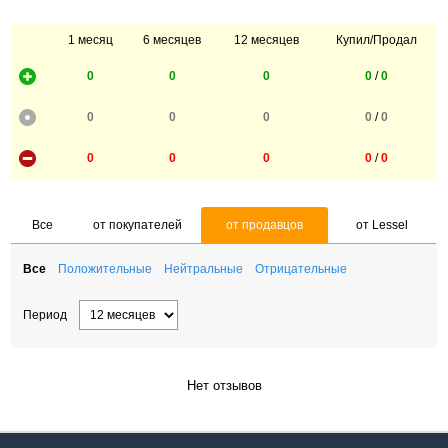
1 месяц
6 месяцев
12 месяцев
Купил/Продал
0
0
0
0
/
0
0
0
0
0
/
0
0
0
0
0
/
0
Все
от покупателей
от продавцов
от Lessel
Все
Положительные
Нейтральные
Отрицательные
Период
Нет отзывов