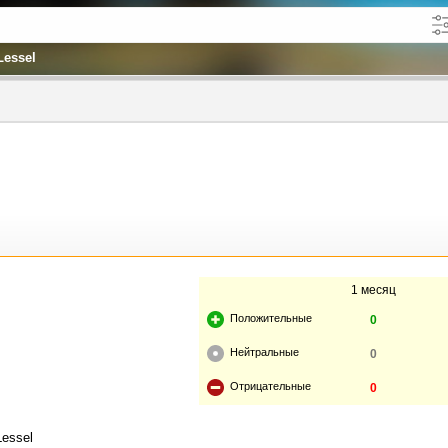
Lessel
кже в описании
до
1 месяц
Положительные
0
Нейтральные
0
Отрицательные
0
Lessel