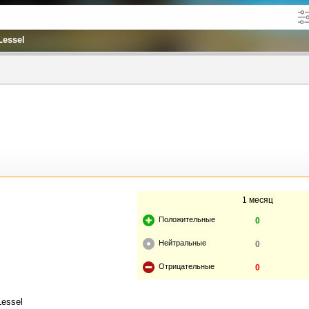
Lessel
кже в описании
до
1 месяц
Положительные
0
Нейтральные
0
Отрицательные
0
Lessel