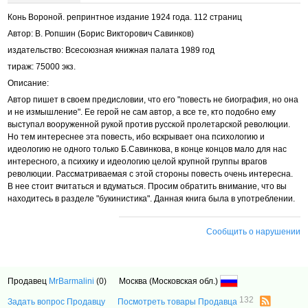
Конь Вороной. репринтное издание 1924 года. 112 страниц
Автор: В. Ропшин (Борис Викторович Савинков)
издательство: Всесоюзная книжная палата 1989 год
тираж: 75000 экз.
Описание:
Автор пишет в своем предисловии, что его "повесть не биография, но она
и не измышление". Ее герой не сам автор, а все те, кто подобно ему
выступал вооруженной рукой против русской пролетарской революции.
Но тем интереснее эта повесть, ибо вскрывает она психологию и
идеологию не одного только Б.Савинкова, в конце концов мало для нас
интересного, а психику и идеологию целой крупной группы врагов
революции. Рассматриваемая с этой стороны повесть очень интересна.
В нее стоит вчитаться и вдуматься. Просим обратить внимание, что вы
находитесь в разделе "букинистика". Данная книга была в употреблении.
Сообщить о нарушении
Продавец
MrBarmalini
(0)
Москва (Московская обл.)
132
Задать вопрос Продавцу
Посмотреть товары Продавца