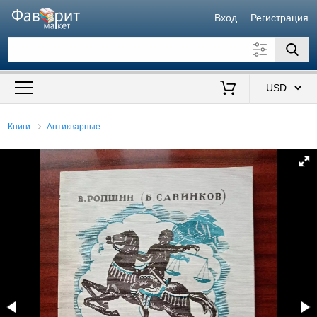
Вход
Регистрация
Искать также в описании
Цена от
до
$
Книги
Антикварные
Продавец