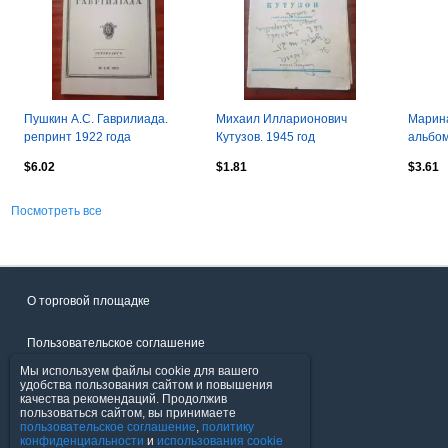
Пушкин А.С. Гаврилиада.
Михаил Илларионович
Марина
репринт 1922 года
Кутузов. 1945 год
альбом
$6.02
$1.81
$3.61
Посмотреть все
О торговой площадке
Пользовательское соглашение
Мы используем файлы cookie для вашего
Политика конфиденциальности
удобства пользования сайтом и повышения
качества рекомендаций. Продолжив
пользоваться сайтом, вы принимаете
Продавцы
пользовательское соглашение
,
политику
конфиденциальности
и
использования cookie