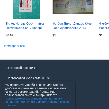
Билет. Иртыш Омск - Чайка
Футбол. Билет Динамо Киев -
Футбол
Песчанокопское. 7 ноября
Заря Луганск 2013-2014
Ворскл
2020 год
$0.09
$1
$1
Посмотреть все
О торговой площадке
Пользовательское соглашение
Мы используем файлы cookie для вашего
Политика конфиденциальности
удобства пользования сайтом и повышения
качества рекомендаций. Продолжив
пользоваться сайтом, вы принимаете
Продавцы
пользовательское соглашение
,
политику
конфиденциальности
и
использования cookie
файлов
.
Помощь & Служба поддержки