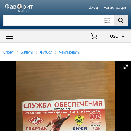
Вход
Регистрация
Искать также в описании
Цена от
до
$
Спорт
Билеты
Футбол
Чемпионаты
Продавец