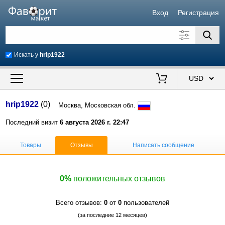
Вход
Регистрация
Искать у
hrip1922
Искать также в описании
Цена от
до
$
hrip1922
(0)
Москва, Московская обл.
Продавец
Последний визит
6 августа 2026 г. 22:47
Товары
Отзывы
Написать сообщение
0%
положительных отзывов
Всего отзывов:
0
от
0
пользователей
(за последние 12 месяцев)