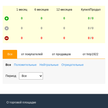
1 месяц
6 месяцев
12 месяцев
Купил/Продал
0
0
0
0
/
0
0
0
0
0
/
0
0
0
0
0
/
0
Все
от покупателей
от продавцов
от hrip1922
Все
Положительные
Нейтральные
Отрицательные
Период
О торговой площадке