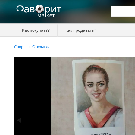
Искать та
Как покупать?
Как продавать?
Цена от
Спорт
Открытки
Продавец