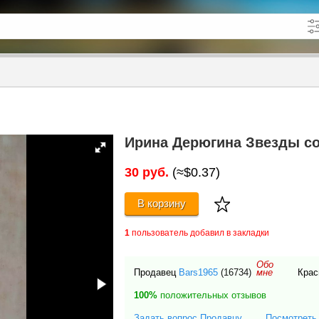
кже в описании
до
Ирина Дерюгина Звезды со
30 руб.
(≈$0.37)
В корзину
1
пользователь добавил в закладки
Обо
Продавец
Bars1965
(16734)
Крас
мне
100%
положительных отзывов
Задать вопрос Продавцу
Посмотреть